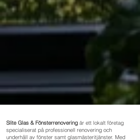
Slite Glas & Fönsterrenovering
är ett lokalt företag
specialiserat på professionell renovering och
underhåll av fönster samt glasmästeritjänster. Med